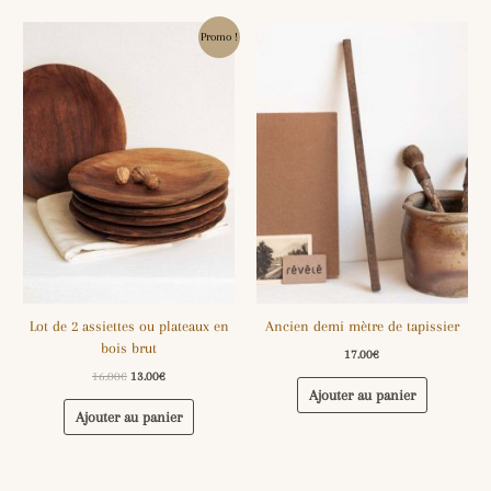
Le
Le
Promo !
prix
prix
initial
actuel
était :
est :
16.00€.
13.00€.
Lot de 2 assiettes ou plateaux en
Ancien demi mètre de tapissier
bois brut
17.00
€
16.00
€
13.00
€
Ajouter au panier
Ajouter au panier