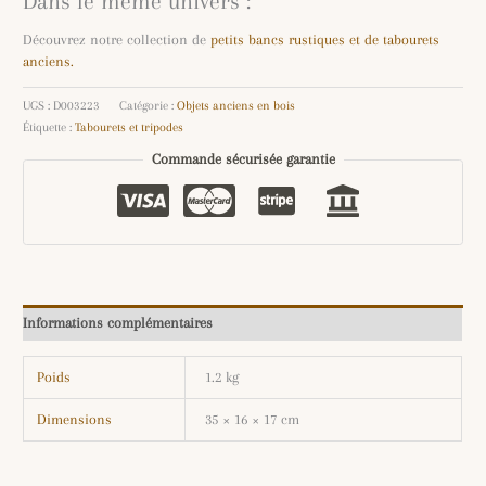
Dans le même univers :
Découvrez notre collection de
petits bancs rustiques et de tabourets
anciens.
UGS :
D003223
Catégorie :
Objets anciens en bois
Étiquette :
Tabourets et tripodes
Commande sécurisée garantie
Informations complémentaires
Poids
1.2 kg
Dimensions
35 × 16 × 17 cm