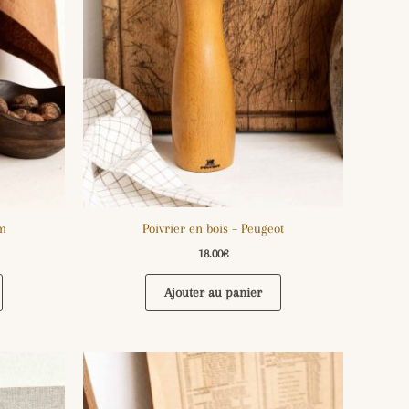
cm
Poivrier en bois – Peugeot
18.00
€
Ajouter au panier
Plage
Ce
de
produit
prix :
a
7.00€