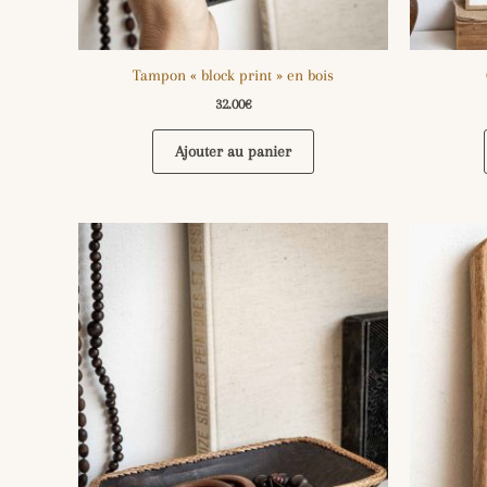
Tampon « block print » en bois
32.00
€
Ajouter au panier