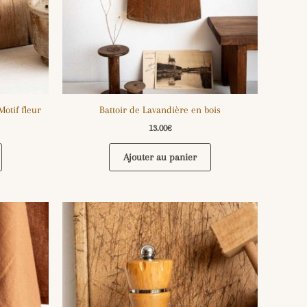
otif fleur
Battoir de Lavandière en bois
13.00
€
Ajouter au panier