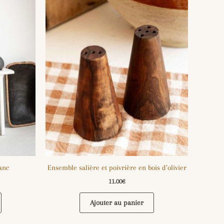
lanc
Ensemble salière et poivrière en bois d’olivier
11.00
€
Ajouter au panier