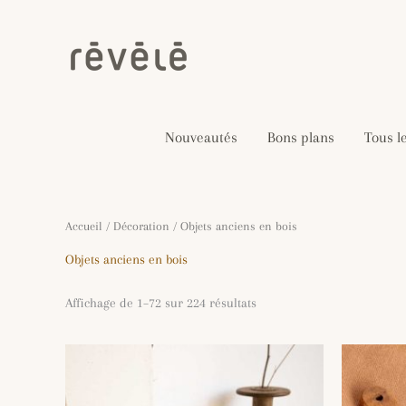
Aller
au
contenu
Nouveautés
Bons plans
Tous l
Trié
Accueil
/
Décoration
/ Objets anciens en bois
du
plus
Objets anciens en bois
récent
au
plus
Affichage de 1–72 sur 224 résultats
ancien