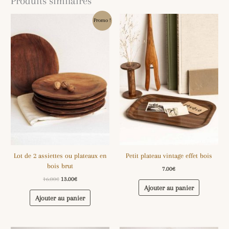
Produits similaires
Le
Le
Promo !
prix
prix
initial
actuel
était :
est :
16.00€.
13.00€.
Lot de 2 assiettes ou plateaux en
Petit plateau vintage effet bois
bois brut
7.00
€
16.00
€
13.00
€
Ajouter au panier
Ajouter au panier