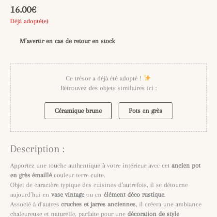
16.00
€
Déjà adopté(e)
M’avertir en cas de retour en stock
Ce trésor a déjà été adopté !
Retrouvez des objets similaires ici :
Céramique brune
Pots en grès
Description :
Apportez une touche authentique à votre intérieur avec cet
ancien pot
en grès émaillé
couleur terre cuite.
Objet de caractère typique des cuisines d’autrefois, il se détourne
aujourd’hui en
vase vintage
ou en
élément déco rustique
.
Associé à d’autres
cruches et jarres anciennes
, il créera une ambiance
chaleureuse et naturelle, parfaite pour une
décoration de style