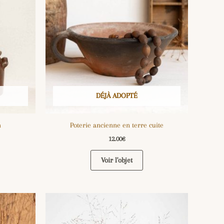
DÉJÀ ADOPTÉ
n
Poterie ancienne en terre cuite
12.00
€
Voir l'objet
e
duit
:
€