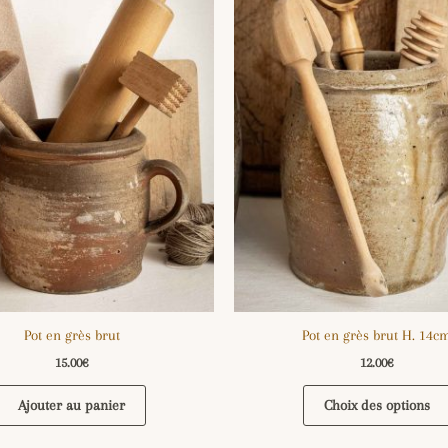
Pot en grès brut
Pot en grès brut H. 14c
15.00
€
12.00
€
Ajouter au panier
Choix des options