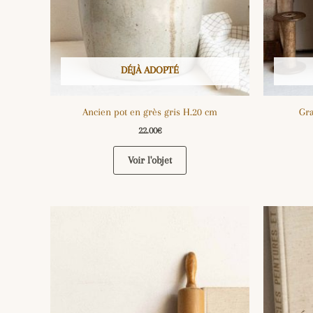
DÉJÀ ADOPTÉ
Ancien pot en grès gris H.20 cm
Gra
22.00
€
Voir l'objet