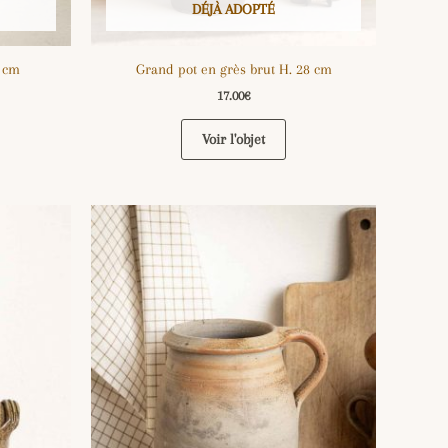
DÉJÀ ADOPTÉ
7 cm
Grand pot en grès brut H. 28 cm
17.00
€
Voir l'objet