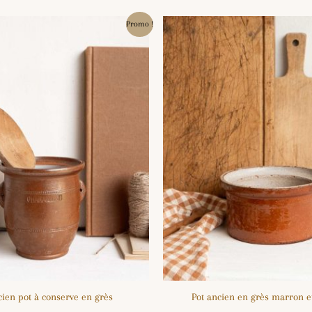
Le
Le
Promo !
prix
prix
initial
actuel
était :
est :
11.00€.
9.00€.
ien pot à conserve en grès
Pot ancien en grès marron et