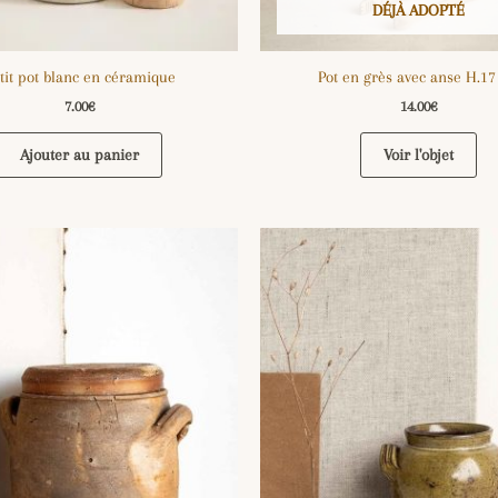
DÉJÀ ADOPTÉ
tit pot blanc en céramique
Pot en grès avec anse H.1
7.00
€
14.00
€
Ajouter au panier
Voir l'objet