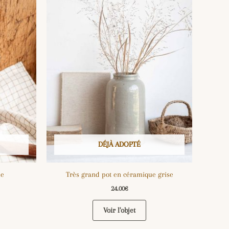
sieurs
€
iations.
ions
uvent
e
isies
ge
duit
DÉJÀ ADOPTÉ
le
Très grand pot en céramique grise
24.00
€
Voir l'objet