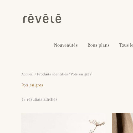
Aller
au
contenu
Nouveautés
Bons plans
Tous l
Trié
Accueil
/ Produits identifiés “Pots en grès”
du
plus
Pots en grès
récent
au
plus
43 résultats affichés
ancien