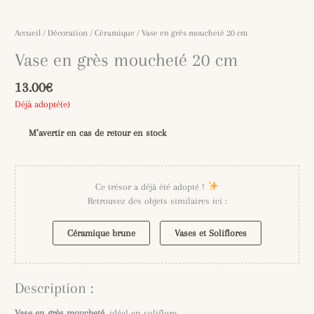
Accueil
/
Décoration
/
Céramique
/ Vase en grès moucheté 20 cm
Vase en grès moucheté 20 cm
13.00
€
Déjà adopté(e)
M’avertir en cas de retour en stock
Ce trésor a déjà été adopté !
Retrouvez des objets similaires ici :
Céramique brune
Vases et Soliflores
Description :
Vase en grès moucheté,
idéal en soliflore.