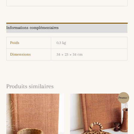
Informations complémentaires
Poids
0.3 kg
Dimensions
34 × 23 × 34 cm
Produits similaires
Le
Le
Promo !
prix
prix
initial
actuel
était :
est :
9.00€.
5.00€.