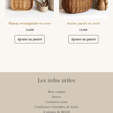
Plateau rectangulaire en osier
Ancien panier en osier
12.00
€
15.00
€
Ajouter au panier
Ajouter au panier
Les infos utiles
Mon compte
Panier
Contactez-nous
Conditions Générales de Vente
A propos de Révélé