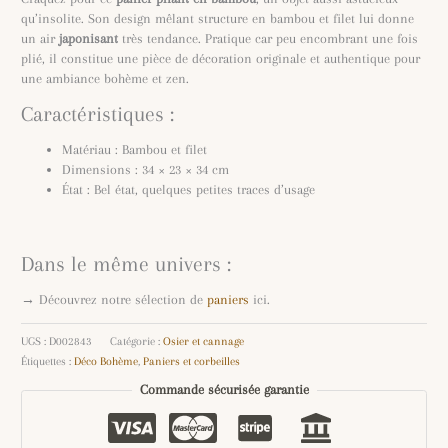
qu’insolite. Son design mêlant structure en bambou et filet lui donne
un air
japonisant
très tendance. Pratique car peu encombrant une fois
plié, il constitue une pièce de décoration originale et authentique pour
une ambiance bohème et zen.
Caractéristiques :
Matériau : Bambou et filet
Dimensions : 34 × 23 × 34 cm
État : Bel état, quelques petites traces d’usage
Dans le même univers :
→ Découvrez notre sélection de
paniers
ici.
UGS :
D002843
Catégorie :
Osier et cannage
Étiquettes :
Déco Bohème
,
Paniers et corbeilles
Commande sécurisée garantie