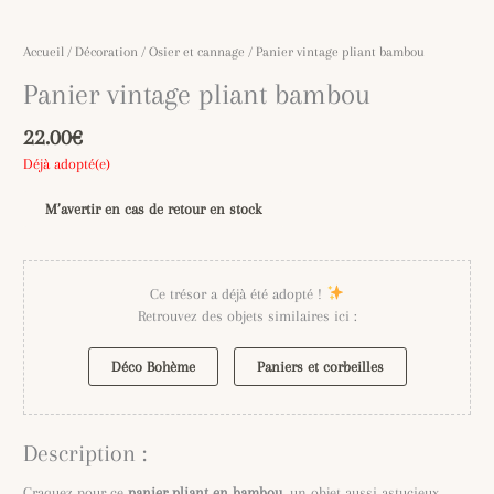
Accueil
/
Décoration
/
Osier et cannage
/ Panier vintage pliant bambou
Panier vintage pliant bambou
22.00
€
Déjà adopté(e)
M’avertir en cas de retour en stock
Ce trésor a déjà été adopté !
Retrouvez des objets similaires ici :
Déco Bohème
Paniers et corbeilles
Description :
Craquez pour ce
panier pliant en bambou
, un objet aussi astucieux