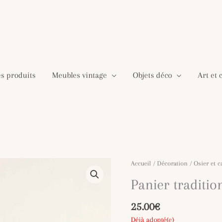
es produits
Meubles vintage
Objets déco
Art et 
Accueil
/
Décoration
/
Osier et 
Panier traditi
25.00
€
Déjà adopté(e)