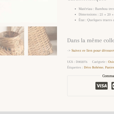
Matériau : Bambou tre
Dimensions : 25 × 20 
État : Quelques traces
Dans la même coll
->
Suivez ce lien pour découvr
UGS :
D002076
Catégorie :
Osi
Étiquettes :
Déco Bohème
,
Panier
Comman