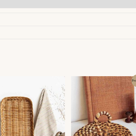
Le
Le
Pr
prix
prix
initial
actuel
était :
est :
9.00€.
5.00€.