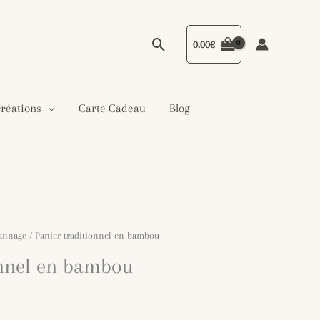
Rechercher
0.00
€
créations
Carte Cadeau
Blog
cannage
/ Panier traditionnel en bambou
onnel en bambou