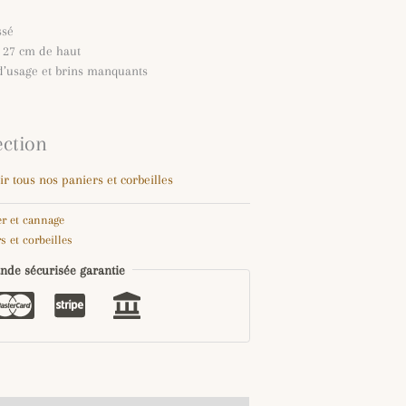
ssé
× 27 cm de haut
 d’usage et brins manquants
ection
ir tous nos paniers et corbeilles
er et cannage
s et corbeilles
de sécurisée garantie