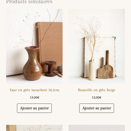
Produits similaires
Vase en grès moucheté 18.5cm
Bouteille en grès beige
13.00
€
12.00
€
Ajouter au panier
Ajouter au panier