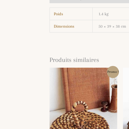
Poids
1.4 kg
Dimensions
50 × 39 × 38 cm
Produits similaires
Le
Le
Promo !
prix
prix
initial
actuel
était :
est :
9.00€.
5.00€.