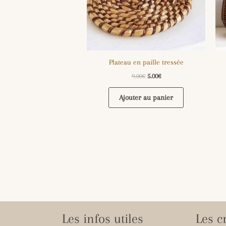
Plateau en paille tressée
9.00
€
5.00
€
Ajouter au panier
Les infos utiles
Les c