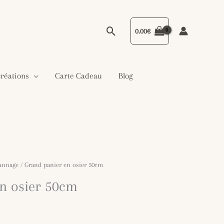
Rechercher
0.00
€
créations
Carte Cadeau
Blog
cannage
/ Grand panier en osier 50cm
n osier 50cm