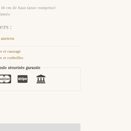
 38 cm de haut (anse comprise)
abimés
rs :
 anciens
er et cannage
s et corbeilles
de sécurisée garantie