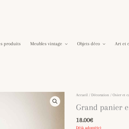
es produits
Meubles vintage
Objets déco
Art et 
Accueil
/
Décoration
/
Osier et 
Grand panier e
18.00
€
Déjà adopté(e)