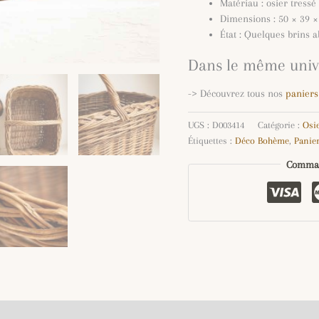
Matériau : osier tressé
Dimensions : 50 × 39 ×
État : Quelques brins 
Dans le même unive
-> Découvrez tous nos
paniers
UGS :
D003414
Catégorie :
Osi
Étiquettes :
Déco Bohème
,
Panier
Comman