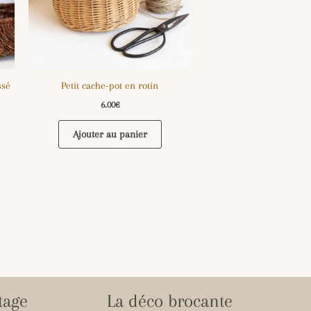
ssé
Petit cache-pot en rotin
6.00
€
Ajouter au panier
tage
La déco brocante