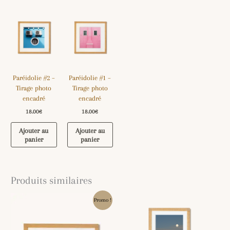
Paréidolie #2 –
Paréidolie #1 –
Tirage photo
Tirage photo
encadré
encadré
18.00
€
18.00
€
Ajouter au
Ajouter au
panier
panier
Produits similaires
Le
Le
Promo !
prix
prix
initial
actuel
était :
est :
18.00€.
13.00€.