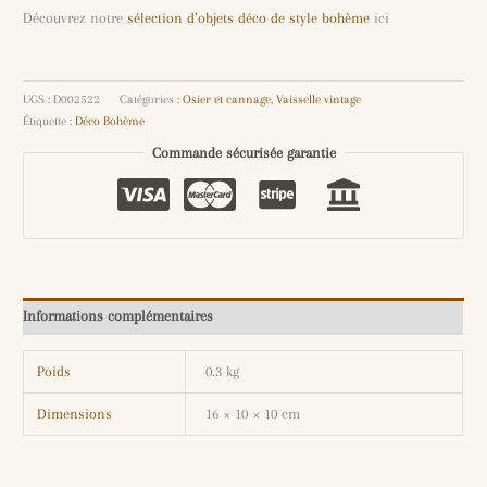
Découvrez notre
sélection d’objets déco de style bohème
ici
UGS :
D002522
Catégories :
Osier et cannage
,
Vaisselle vintage
Étiquette :
Déco Bohème
Commande sécurisée garantie
Informations complémentaires
Poids
0.3 kg
Dimensions
16 × 10 × 10 cm