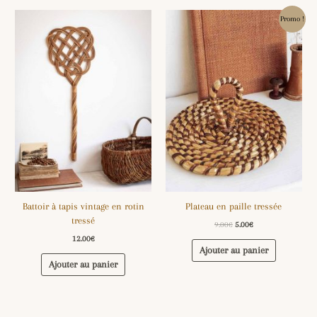
Le
Le
Promo !
prix
prix
initial
actuel
était :
est :
9.00€.
5.00€.
Battoir à tapis vintage en rotin
Plateau en paille tressée
tressé
9.00
€
5.00
€
12.00
€
Ajouter au panier
Ajouter au panier