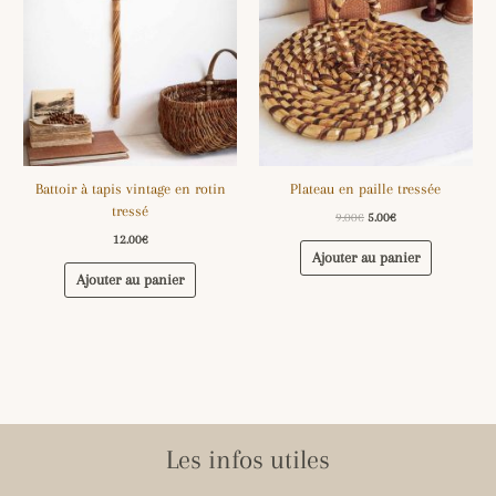
Battoir à tapis vintage en rotin
Plateau en paille tressée
tressé
9.00
€
5.00
€
12.00
€
Ajouter au panier
Ajouter au panier
Les infos utiles