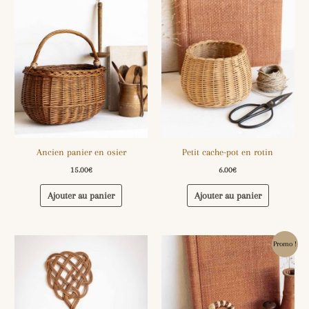
Ancien panier en osier
Petit cache-pot en rotin
15.00
€
6.00
€
Ajouter au panier
Ajouter au panier
Le
Le
Promo !
prix
prix
initial
actuel
était :
est :
9.00€.
5.00€.