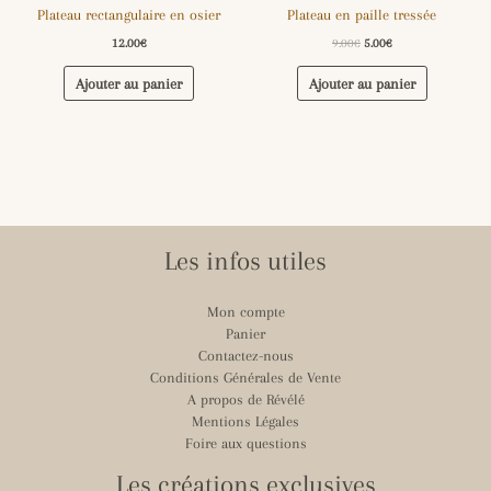
Plateau rectangulaire en osier
Plateau en paille tressée
12.00
€
9.00
€
5.00
€
Ajouter au panier
Ajouter au panier
Les infos utiles
Mon compte
Panier
Contactez-nous
Conditions Générales de Vente
A propos de Révélé
Mentions Légales
Foire aux questions
Les créations exclusives