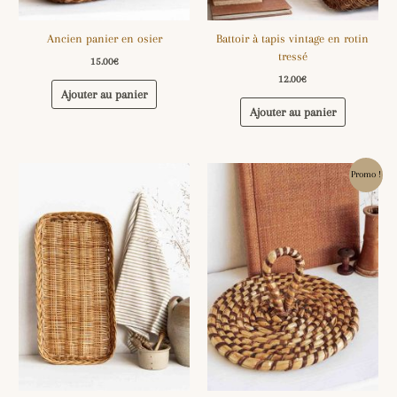
Ancien panier en osier
Battoir à tapis vintage en rotin
tressé
15.00
€
12.00
€
Ajouter au panier
Ajouter au panier
Le
Le
Promo !
prix
prix
initial
actuel
était :
est :
9.00€.
5.00€.