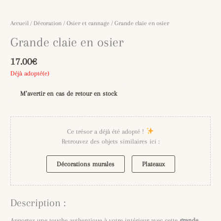
Accueil
/
Décoration
/
Osier et cannage
/ Grande claie en osier
Grande claie en osier
17.00
€
Déjà adopté(e)
M’avertir en cas de retour en stock
Ce trésor a déjà été adopté !
Retrouvez des objets similaires ici :
Décorations murales
Plateaux
Description :
Apportez une touche authentique à votre intérieur avec cette
grande