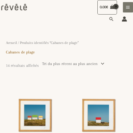
Aller
0.00
€
au
contenu
Recherche
Trié
Accueil
/ Produits identifiés “Cabanes de plage”
du
plus
Cabanes de plage
récent
au
plus
ancien
14 résultats affichés