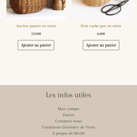
Ancien panier en osier
Petit cache-pot en rotin
15.00
€
6.00
€
Ajouter au panier
Ajouter au panier
Les infos utiles
Mon compte
Panier
Contactez-nous
Conditions Générales de Vente
A propos de Révélé