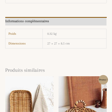
Informations complémentaires
Poids
0.32 kg
Dimensions
27 × 27 × 8.5 cm
Produits similaires
Le
Le
Promo !
prix
prix
initial
actuel
était :
est :
9.00€.
5.00€.